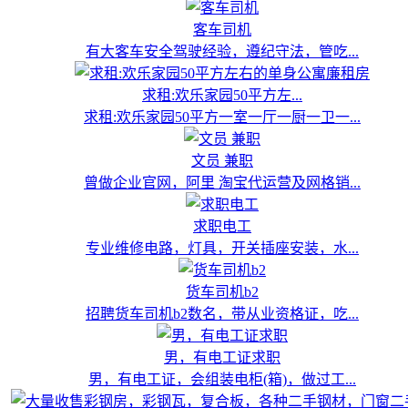
客车司机
有大客车安全驾驶经验，遵纪守法，管吃...
求租:欢乐家园50平方左...
求租:欢乐家园50平方一室一厅一厨一卫一...
文员 兼职
曾做企业官网，阿里 淘宝代运营及网格销...
求职电工
专业维修电路，灯具，开关插座安装，水...
货车司机b2
招聘货车司机b2数名，带从业资格证，吃...
男，有电工证求职
男，有电工证，会组装电柜(箱)，做过工...