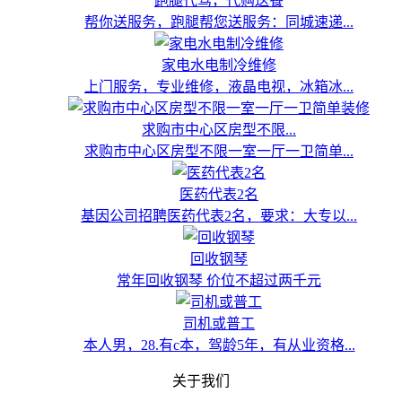
跑腿代驾，代购送餐
帮你送服务，跑腿帮您送服务：同城速递...
家电水电制冷维修
上门服务，专业维修，液晶电视，冰箱冰...
求购市中心区房型不限...
求购市中心区房型不限一室一厅一卫简单...
医药代表2名
基因公司招聘医药代表2名，要求：大专以...
回收钢琴
常年回收钢琴 价位不超过两千元
司机或普工
本人男，28.有c本，驾龄5年，有从业资格...
关于我们