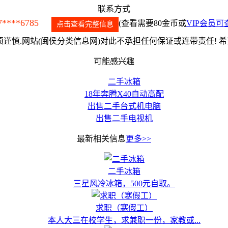
联系方式
7****6785
(查看需要80金币或
VIP会员可
点击查看完整信息
谨慎.网站(闽侯分类信息网)对此不承担任何保证或连带责任! 
可能感兴趣
二手冰箱
18年奔腾X40自动高配
出售二手台式机电脑
出售二手电视机
最新相关信息
更多>>
二手冰箱
三星风冷冰箱，500元自取。
求职（寒假工）
本人大三在校学生，求兼职一份，家教或...